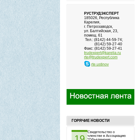
РУСТРУДЭКСПЕРТ
185026, Республика
Карелия,
г. Петрозаводск,
ул. Балтийская, 23,
помещ. 61
Тел.: (8142) 44-59-74;
(8142) 59-27-40
Факс: (8142) 59-27-41
trudexpert@karelia.ru
rte@trudexpert.com
rte.ustinov
ГОРЯЧИЕ НОВОСТИ
Свидетельство о
19
членстве в Ассоциацию
"Объединение