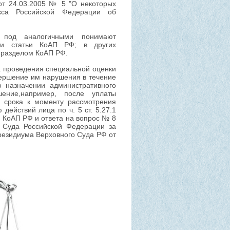
от 24.03.2005 № 5 "О некоторых
кса Российской Федерации об
х под аналогичными понимают
сти статьи КоАП РФ; в других
 разделом КоАП РФ.
 проведения специальной оценки
вершение им нарушения в течение
о назначении административного
шение,например, после уплаты
о срока к моменту рассмотрения
ействий лица по ч. 5 ст. 5.27.1
6 КоАП РФ и ответа на вопрос № 8
о Суда Российской Федерации за
резидиума Верховного Суда РФ от