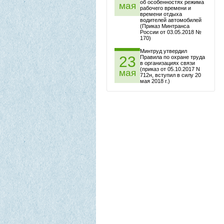
об особенностях режима
мая
рабочего времени и
времени отдыха
водителей автомобилей
(Приказ Минтранса
России от 03.05.2018 №
170)
Минтруд утвердил
23
Правила по охране труда
в организациях связи
(приказ от 05.10.2017 N
мая
712н, вступил в силу 20
мая 2018 г.)
Аудит и консалтинг