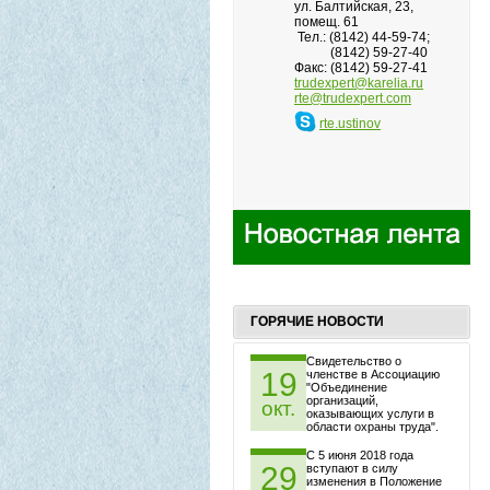
ул. Балтийская, 23,
помещ. 61
Тел.: (8142) 44-59-74;
(8142) 59-27-40
Факс: (8142) 59-27-41
trudexpert@karelia.ru
rte@trudexpert.com
rte.ustinov
ГОРЯЧИЕ НОВОСТИ
Свидетельство о
19
членстве в Ассоциацию
"Объединение
организаций,
окт.
оказывающих услуги в
области охраны труда".
С 5 июня 2018 года
29
вступают в силу
изменения в Положение