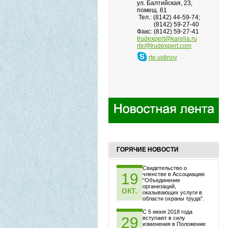
ул. Балтийская, 23,
помещ. 61
Тел.: (8142) 44-59-74;
(8142) 59-27-40
Факс: (8142) 59-27-41
trudexpert@karelia.ru
rte@trudexpert.com
rte.ustinov
ГОРЯЧИЕ НОВОСТИ
Свидетельство о
19
членстве в Ассоциацию
"Объединение
организаций,
окт.
оказывающих услуги в
области охраны труда".
С 5 июня 2018 года
29
вступают в силу
изменения в Положение